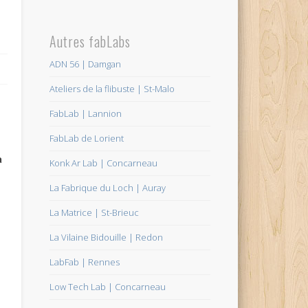
Autres fabLabs
ADN 56 | Damgan
Ateliers de la flibuste | St-Malo
FabLab | Lannion
FabLab de Lorient
à
Konk Ar Lab | Concarneau
La Fabrique du Loch | Auray
La Matrice | St-Brieuc
La Vilaine Bidouille | Redon
LabFab | Rennes
Low Tech Lab | Concarneau