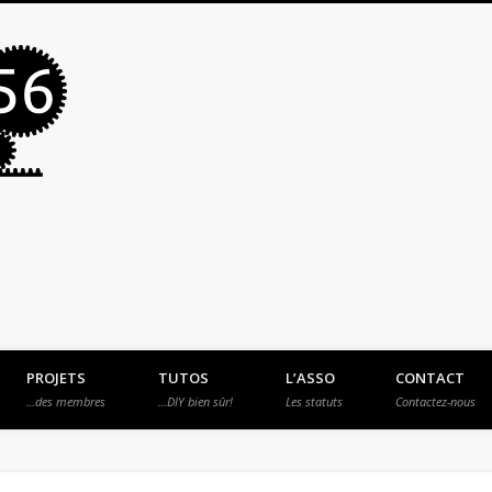
MakerSpace56
PROJETS
TUTOS
L’ASSO
CONTACT
…des membres
…DIY bien sûr!
Les statuts
Contactez-nous