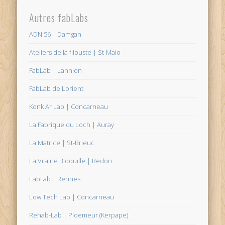
Autres fabLabs
ADN 56 | Damgan
Ateliers de la flibuste | St-Malo
FabLab | Lannion
FabLab de Lorient
Konk Ar Lab | Concarneau
La Fabrique du Loch | Auray
La Matrice | St-Brieuc
La Vilaine Bidouille | Redon
LabFab | Rennes
Low Tech Lab | Concarneau
Rehab-Lab | Ploemeur (Kerpape)