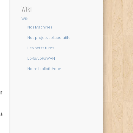
Wiki
Wiki
Nos Machines
Nos projets collaboratifs
Les petits tutos
,
LoRa/LoRaWAN
Notre bibliothèque
r
 à
r