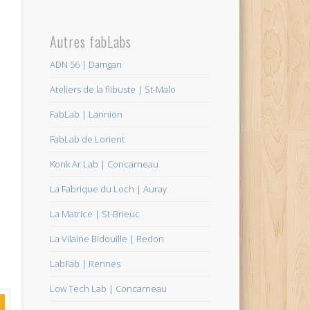
Autres fabLabs
ADN 56 | Damgan
Ateliers de la flibuste | St-Malo
FabLab | Lannion
FabLab de Lorient
Konk Ar Lab | Concarneau
La Fabrique du Loch | Auray
La Matrice | St-Brieuc
La Vilaine Bidouille | Redon
LabFab | Rennes
Low Tech Lab | Concarneau