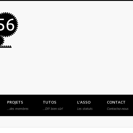
MakerSpace56
PROJETS
TUTOS
L’ASSO
CONTACT
…des membres
…DIY bien sûr!
Les statuts
Contactez-nous