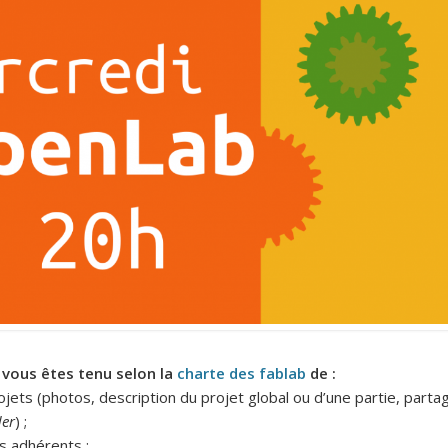
, vous êtes tenu selon la
charte des fablab
de :
ojets (photos, description du projet global ou d’une partie, parta
der
) ;
s adhérents ;