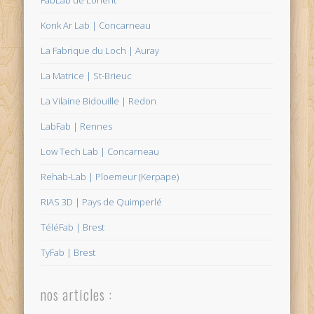
FabLab de Lorient
Konk Ar Lab | Concarneau
La Fabrique du Loch | Auray
La Matrice | St-Brieuc
La Vilaine Bidouille | Redon
LabFab | Rennes
Low Tech Lab | Concarneau
Rehab-Lab | Ploemeur (Kerpape)
RIAS 3D | Pays de Quimperlé
TéléFab | Brest
TyFab | Brest
nos articles :